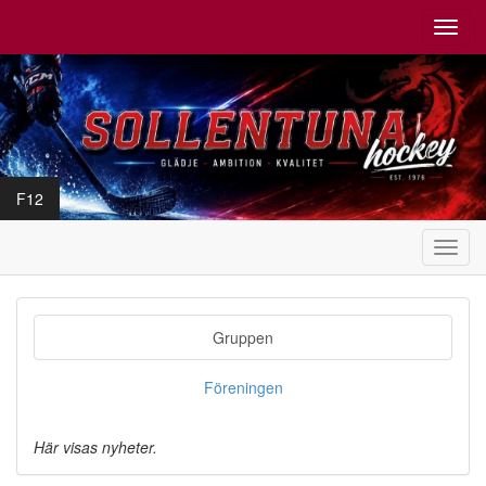
Toggl
navig
F12
Toggl
navig
Gruppen
Föreningen
Här visas nyheter.