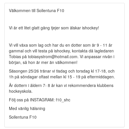
Välkommen till Sollentuna F10
Vi är ett litet glatt gäng tjejer som älskar ishockey!
Vi vill växa som lag och har du en dotter som är 9 - 11 år
gammal och vill testa på ishockey, kontakta då lagledaren
Tobias på tobiasystrom@hotmail.com. Vi anpassar nivån i
början, så hon är mer än välkommen!
Säsongen 25/26 tränar vi tisdag och torsdag kl 17-18, och
1h på söndagar oftast mellan kl 15 - 19 på eftermiddagen.
Är dottern i åldern 7- 8 år kan vi rekommendera klubbens
hockeyskola.
Följ oss på INSTAGRAM: f10_shc
Med vänlig hälsning
Sollentuna F10