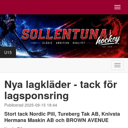
Toggl
navig
U15
Toggl
navig
Nya lagkläder - tack för
lagsponsring
Publicerad 2025-09-15 18:44
Stort tack Nordic Pill, Tureberg Tak AB, Knivsta
Hermans Maskin AB och BROWN AVENUE