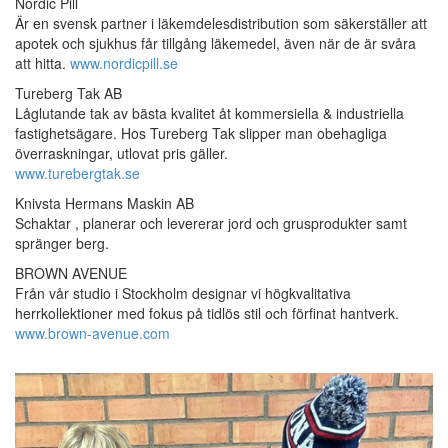
Nordic Pill
Är en svensk partner i läkemdelesdistribution som säkerställer att
apotek och sjukhus får tillgång läkemedel, även när de är svåra
att hitta.
www.nordicpill.se
Tureberg Tak AB
Låglutande tak av bästa kvalitet åt kommersiella & industriella
fastighetsägare. Hos Tureberg Tak slipper man obehagliga
överraskningar, utlovat pris gäller.
www.turebergtak.se
Knivsta Hermans Maskin AB
Schaktar , planerar och levererar jord och grusprodukter samt
spränger berg.
BROWN AVENUE
Från vår studio i Stockholm designar vi högkvalitativa
herrkollektioner med fokus på tidlös stil och förfinat hantverk.
www.brown-avenue.com