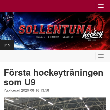
Toggl
navig
U15
Toggl
navig
Första hockeyträningen
som U9
Publicerad 2020-08-16 13:58