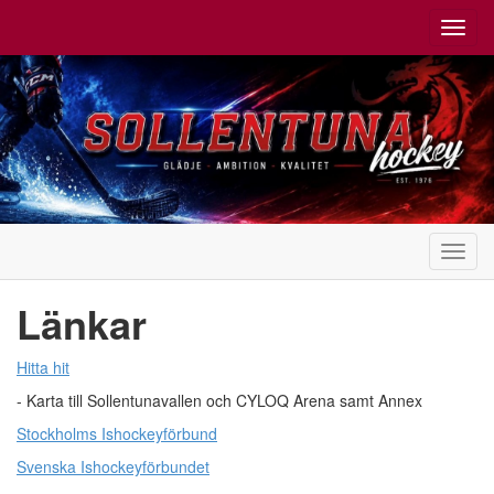
Toggl
navig
Toggl
navig
Länkar
Hitta hit
- Karta till Sollentunavallen och CYLOQ Arena samt Annex
Stockholms Ishockeyförbund
Svenska Ishockeyförbundet