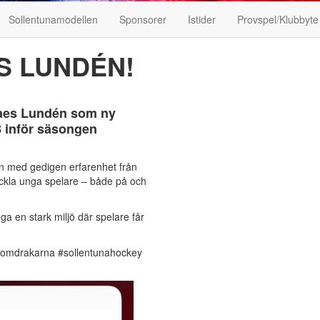
Sollentunamodellen
Sponsorer
Istider
Provspel/Klubbyte
S LUNDÉN!
Claes Lundén som ny
 inför säsongen
n med gedigen erfarenhet från
eckla unga spelare – både på och
ga en stark miljö där spelare får
nomdrakarna #sollentunahockey